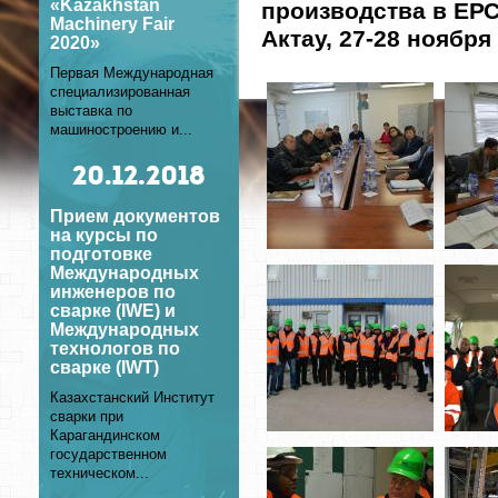
«Kazakhstan
производства в ЕРС
Machinery Fair
Актау, 27-28 ноября 
2020»
Первая Международная
специализированная
выставка по
машиностроению и...
20
.12.2018
Прием документов
на курсы по
подготовке
Международных
инженеров по
сварке (IWE) и
Международных
технологов по
сварке (IWT)
Казахстанский Институт
сварки при
Карагандинском
государственном
техническом...