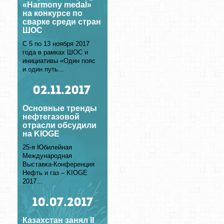
«Harmony medal»
на конкурсе по
сварке среди стран
ШОС
С 5 по 13 ноября 2017
года в рамках ШОС и
инициативы «Один пояс
и один путь...
02
.11.2017
Основные тренды
нефтегазовой
отрасли обсудили
на KIOGE
25-я Юбилейная
Международная
Выставка-Конференция
Нефть и газ – KIOGE
2017...
10
.07.2017
Казахстан занял II