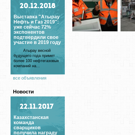
20
.12.2018
Выставка "Атырау
Нефть и Газ 2019":
уже сейчас 72%
экспонентов
подтвердили свое
участие в 2019 году
Атырау весной
будущего года примет
более 100 нефтегазовых
компаний на...
все объявления
Новости
22
.11.2017
Казахстанская
команда
сварщиков
получила награду