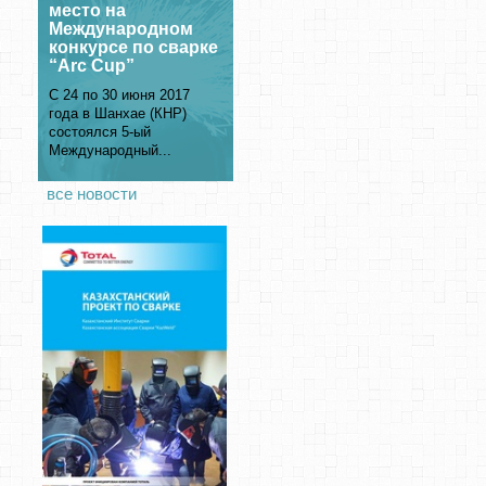
место на
Международном
конкурсе по сварке
“Arc Cup”
С 24 по 30 июня 2017
года в Шанхае (КНР)
состоялся 5-ый
Международный...
все новости