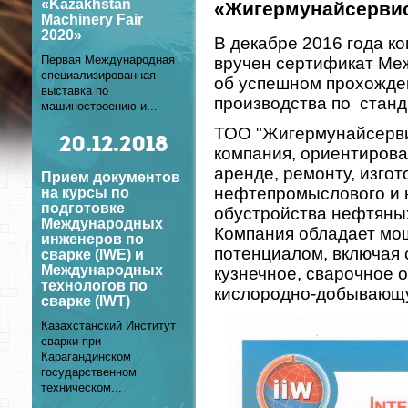
«Kazakhstan
«Жигермунайсерви
Machinery Fair
2020»
В декабре 2016 года 
Первая Международная
вручен сертификат Ме
специализированная
об успешном прохожде
выставка по
производства по станд
машиностроению и...
ТОО "Жигермунайсервис
20
.12.2018
компания, ориентирова
аренде, ремонту, изгот
Прием документов
нефтепромыслового и 
на курсы по
подготовке
обустройства нефтяны
Международных
Компания обладает м
инженеров по
потенциалом, включая
сварке (IWE) и
Международных
кузнечное, сварочное 
технологов по
кислородно-добывающ
сварке (IWT)
Казахстанский Институт
сварки при
Карагандинском
государственном
техническом...