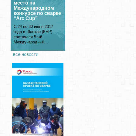
место на
Международном
конкурсе по сварке
“Arc Cup”
С 24 по 30 июня 2017
года в Шанхае (КНР)
состоялся 5-ый
Международный...
все новости