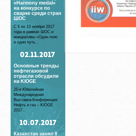
«Harmony medal»
на конкурсе по
сварке среди стран
ШОС
С 5 по 13 ноября 2017
года в рамках ШОС и
инициативы «Один пояс
и один путь...
02
.11.2017
Основные тренды
нефтегазовой
отрасли обсудили
на KIOGE
25-я Юбилейная
Международная
Выставка-Конференция
Нефть и газ – KIOGE
2017...
10
.07.2017
Казахстан занял II