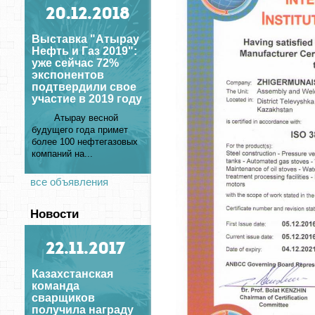
20
.12.2018
Выставка "Атырау
Нефть и Газ 2019":
уже сейчас 72%
экспонентов
подтвердили свое
участие в 2019 году
Атырау весной
будущего года примет
более 100 нефтегазовых
компаний на...
все объявления
Новости
22
.11.2017
Казахстанская
команда
сварщиков
получила награду